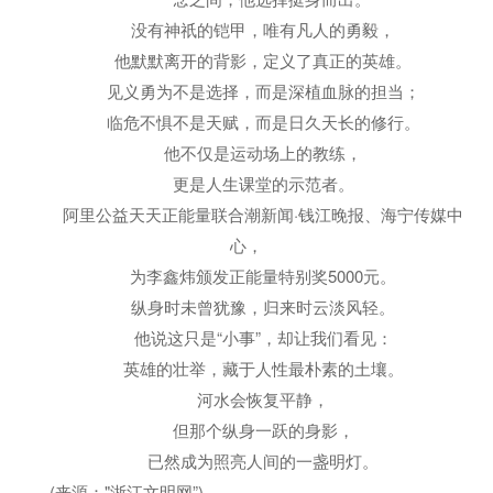
没有神祇的铠甲，唯有凡人的勇毅，
他默默离开的背影，定义了真正的英雄。
见义勇为不是选择，而是深植血脉的担当；
临危不惧不是天赋，而是日久天长的修行。
他不仅是运动场上的教练，
更是人生课堂的示范者。
阿里公益天天正能量联合潮新闻·钱江晚报、海宁传媒中
心，
为李鑫炜颁发正能量特别奖5000元。
纵身时未曾犹豫，归来时云淡风轻。
他说这只是“小事”，却让我们看见：
英雄的壮举，藏于人性最朴素的土壤。
河水会恢复平静，
但那个纵身一跃的身影，
已然成为照亮人间的一盏明灯。
(来源："浙江文明网”)