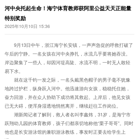
河中央托起生命！海宁体育教师获阿里公益天天正能量
特别奖励
2025年10月10日 15:36
9月13日中午，浙江海宁长安镇，一声声急促的呼救打破了
午后的宁静。一名女孩在河中央挣扎，水流几乎要将她吞没。
岸边聚集了一些人，却因河堤高陡、水流不明，一时无人敢轻
易下水。
就在这千钧一发之际，一名头戴黑色帽子的男子毫不犹豫
地跨过护栏，纵身跃入河中。他迅速游向女孩，稳稳托住她，
奋力回游，并在众人协助下成功将其救起。上岸后，他见女孩
已无大碍，便浑身湿透地悄然离开，继续赶往工作岗位。
潮新闻记者了解到，救人者名叫李鑫炜，31岁，是海宁市
跃翔幼儿园的体育教师，孩子们都亲切地称他“栗子哥哥”。同时
他也是长安游泳馆的兼职游泳教练，事发时正要去给学生上